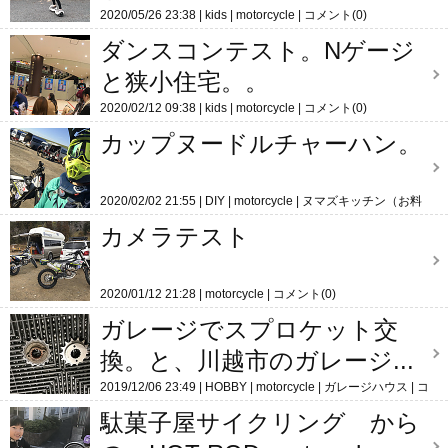
2020/05/26 23:38
kids
motorcycle
コメント(0)
ダンスコンテスト。Nゲージ
と狭小住宅。。
2020/02/12 09:38
kids
motorcycle
コメント(0)
カップヌードルチャーハン。
2020/02/02 21:55
DIY
motorcycle
ヌマズキッチン（お料
理ネタ）
コメント(0)
カメラテスト
2020/01/12 21:28
motorcycle
コメント(0)
ガレージでスプロケット交
換。と、川越市のガレージ...
2019/12/06 23:49
HOBBY
motorcycle
ガレージハウス
コ
メント(0)
駄菓子屋サイクリング から