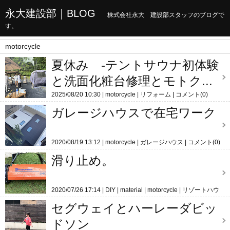
永大建設部｜BLOG
株式会社永大 建設部スタッフのブログで
す。
motorcycle
夏休み -テントサウナ初体験
と洗面化粧台修理とモトク...
2025/08/20 10:30
motorcycle
リフォーム
コメント(0)
ガレージハウスで在宅ワーク
2020/08/19 13:12
motorcycle
ガレージハウス
コメント(0)
滑り止め。
2020/07/26 17:14
DIY
material
motorcycle
リゾートハウ
ス
コメント(0)
セグウェイとハーレーダビッ
ドソン